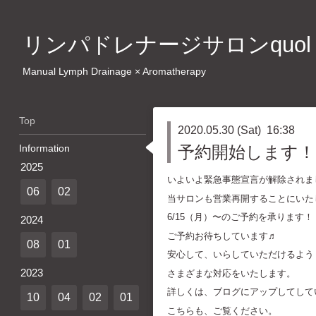
リンパドレナージサロンquol
Manual Lymph Drainage × Aromatherapy
Top
2020.05.30 (Sat) 16:38
Information
予約開始します！
2025
いよいよ緊急事態宣言が解除されま
06
02
当サロンも営業再開することにいた
6/15（月）〜のご予約を承ります！
2024
ご予約お待ちしています♬
08
01
安心して、いらしていただけるよう
2023
さまざまな対応をいたします。
詳しくは、ブログにアップしてして
10
04
02
01
こちらも、ご覧ください。