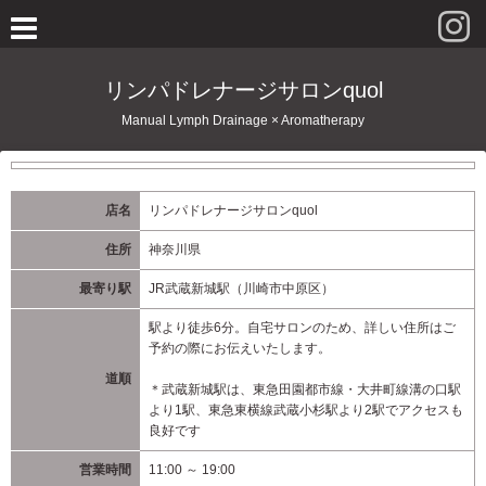
リンパドレナージサロンquol
Manual Lymph Drainage × Aromatherapy
店名
リンパドレナージサロンquol
住所
神奈川県
最寄り駅
JR武蔵新城駅（川崎市中原区）
駅より徒歩6分。自宅サロンのため、詳しい住所はご
予約の際にお伝えいたします。
道順
＊武蔵新城駅は、東急田園都市線・大井町線溝の口駅
より1駅、東急東横線武蔵小杉駅より2駅でアクセスも
良好です
営業時間
11:00 ～ 19:00