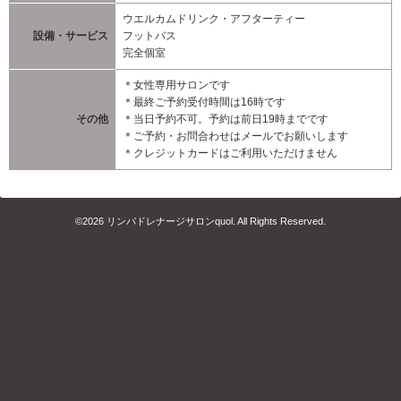
ウエルカムドリンク・アフターティー
設備・サービス
フットバス
完全個室
＊女性専用サロンです
＊最終ご予約受付時間は16時です
その他
＊当日予約不可。予約は前日19時までです
＊ご予約・お問合わせはメールでお願いします
＊クレジットカードはご利用いただけません
©2026
リンパドレナージサロンquol
. All Rights Reserved.